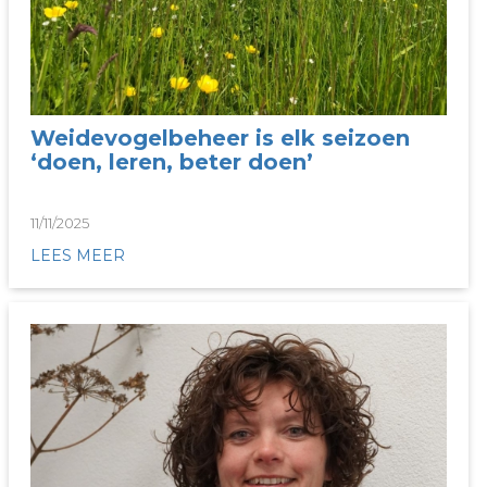
Weidevogelbeheer is elk seizoen
‘doen, leren, beter doen’
11/11/2025
LEES MEER