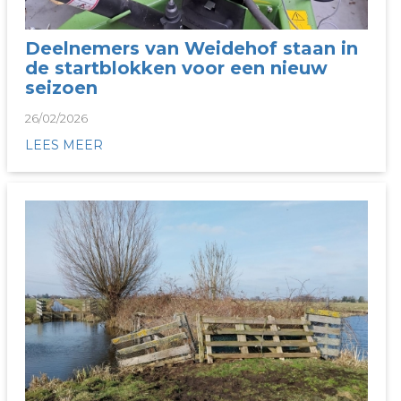
Deelnemers van Weidehof staan in
de startblokken voor een nieuw
seizoen
26/02/2026
LEES MEER