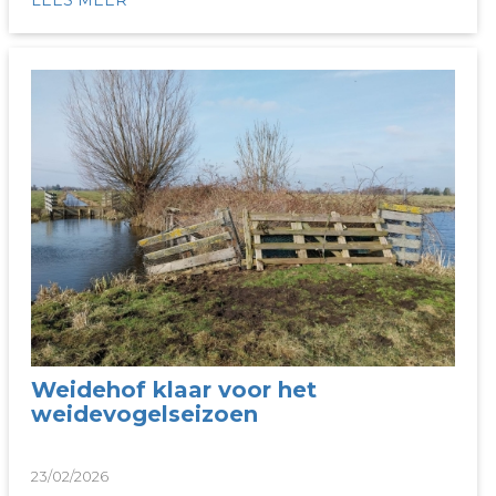
LEES MEER
Weidehof klaar voor het
weidevogelseizoen
23/02/2026