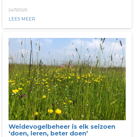
24/11/2025
LEES MEER
Weidevogelbeheer is elk seizoen
‘doen, leren, beter doen’