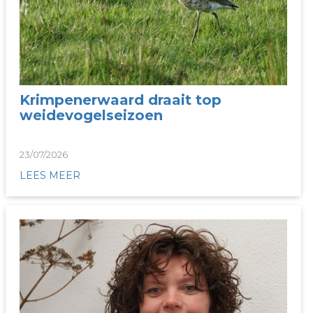
Krimpenerwaard draait top
weidevogelseizoen
23/07/2026
LEES MEER