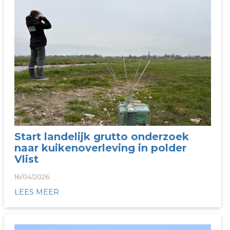
Start landelijk grutto onderzoek
naar kuikenoverleving in polder
Vlist
16/04/2026
LEES MEER