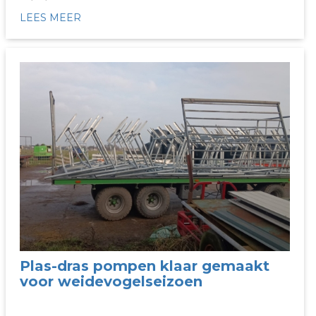
LEES MEER
Plas-dras pompen klaar gemaakt
voor weidevogelseizoen