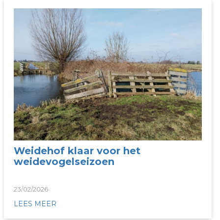
Weidehof klaar voor het
weidevogelseizoen
23/02/2026
LEES MEER