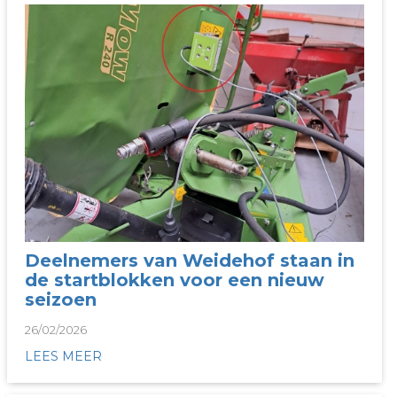
Deelnemers van Weidehof staan in
de startblokken voor een nieuw
seizoen
26/02/2026
LEES MEER