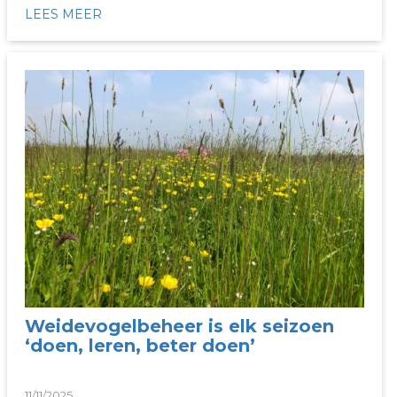
LEES MEER
Weidevogelbeheer is elk seizoen
‘doen, leren, beter doen’
11/11/2025