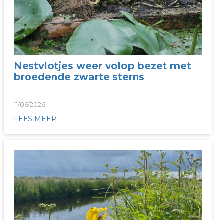
Nestvlotjes weer volop bezet met
broedende zwarte sterns
11/06/2026
LEES MEER