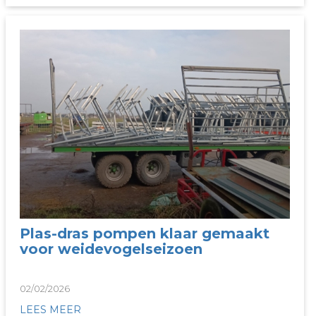
Plas-dras pompen klaar gemaakt
voor weidevogelseizoen
02/02/2026
LEES MEER