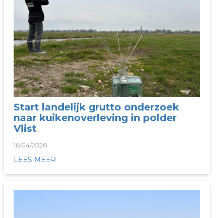
Start landelijk grutto onderzoek
naar kuikenoverleving in polder
Vlist
16/04/2026
LEES MEER