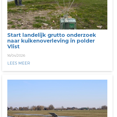
Start landelijk grutto onderzoek
naar kuikenoverleving in polder
Vlist
16/04/2026
LEES MEER