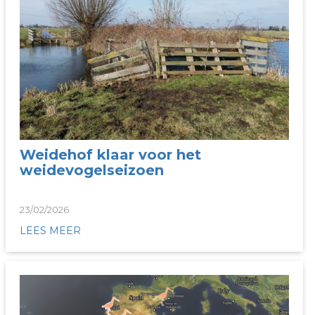
Weidehof klaar voor het
weidevogelseizoen
23/02/2026
LEES MEER