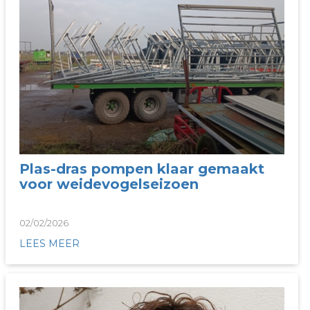
Plas-dras pompen klaar gemaakt
voor weidevogelseizoen
02/02/2026
LEES MEER