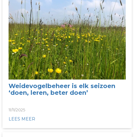
Weidevogelbeheer is elk seizoen
‘doen, leren, beter doen’
11/11/2025
LEES MEER