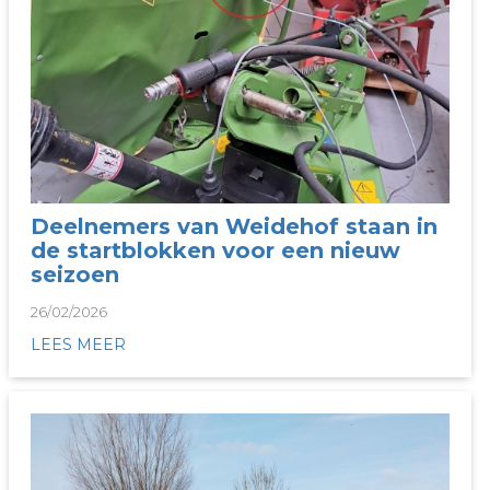
Deelnemers van Weidehof staan in
de startblokken voor een nieuw
seizoen
26/02/2026
LEES MEER