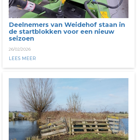
Deelnemers van Weidehof staan in
de startblokken voor een nieuw
seizoen
26/02/2026
LEES MEER