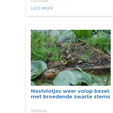
23/07/2026
LEES MEER
Nestvlotjes weer volop bezet
met broedende zwarte sterns
11/06/2026