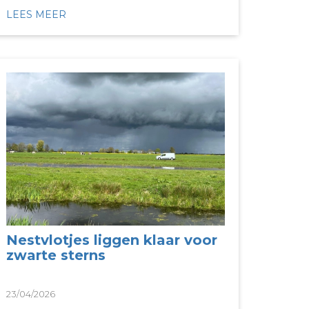
LEES MEER
Nestvlotjes liggen klaar voor
zwarte sterns
23/04/2026