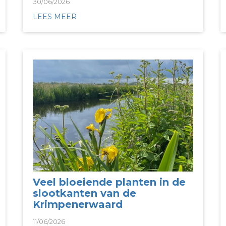
30/06/2026
LEES MEER
Veel bloeiende planten in de
slootkanten van de
Krimpenerwaard
11/06/2026