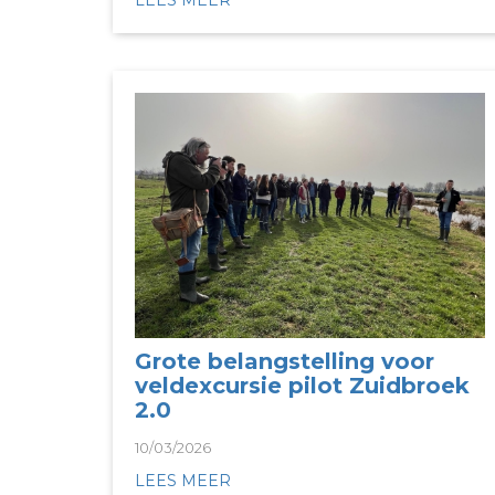
LEES MEER
Grote belangstelling voor
veldexcursie pilot Zuidbroek
2.0
10/03/2026
LEES MEER