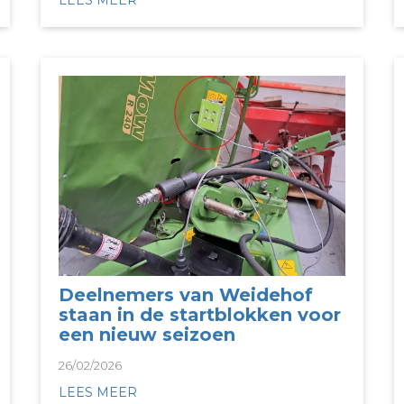
LEES MEER
Deelnemers van Weidehof
staan in de startblokken voor
een nieuw seizoen
26/02/2026
LEES MEER