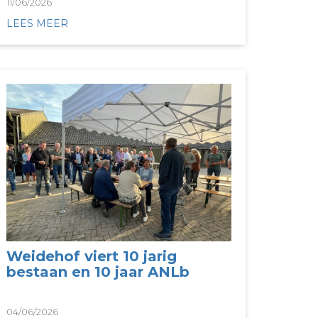
11/06/2026
LEES MEER
Weidehof viert 10 jarig
bestaan en 10 jaar ANLb
04/06/2026