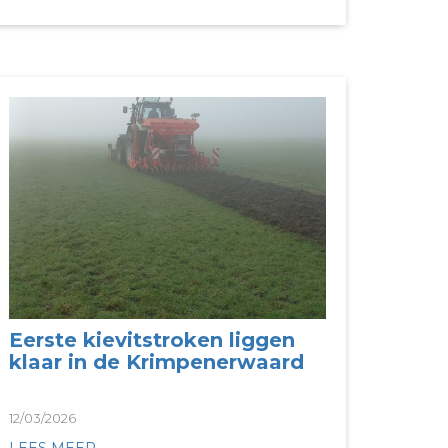
Eerste kievitstroken liggen
klaar in de Krimpenerwaard
12/03/2026