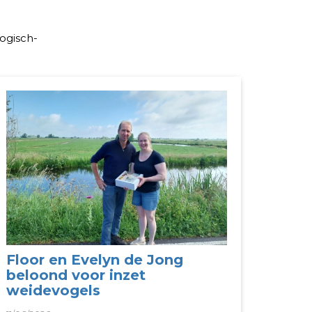
ogisch-
Floor en Evelyn de Jong
beloond voor inzet
weidevogels