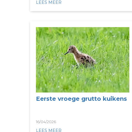
LEES MEER
Eerste vroege grutto kuikens
16/04/2026
LEES MEER