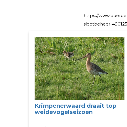
https://www.boerder
slootbeheer-490125
Krimpenerwaard draait top
weidevogelseizoen