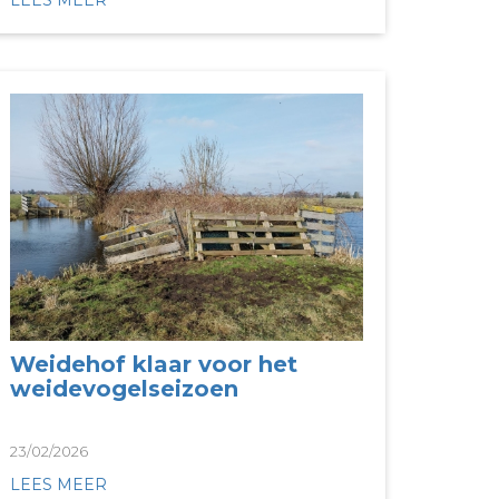
LEES MEER
Weidehof klaar voor het
weidevogelseizoen
23/02/2026
LEES MEER