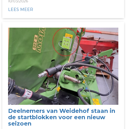
10/03/2026
LEES MEER
Deelnemers van Weidehof staan in
de startblokken voor een nieuw
seizoen