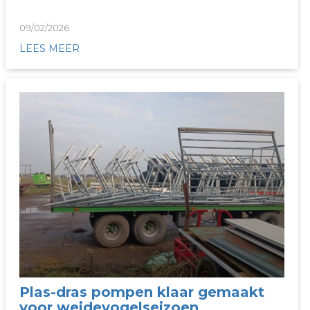
09/02/2026
LEES MEER
Plas-dras pompen klaar gemaakt
voor weidevogelseizoen