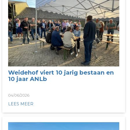
Weidehof viert 10 jarig bestaan en
10 jaar ANLb
04/06/2026
LEES MEER