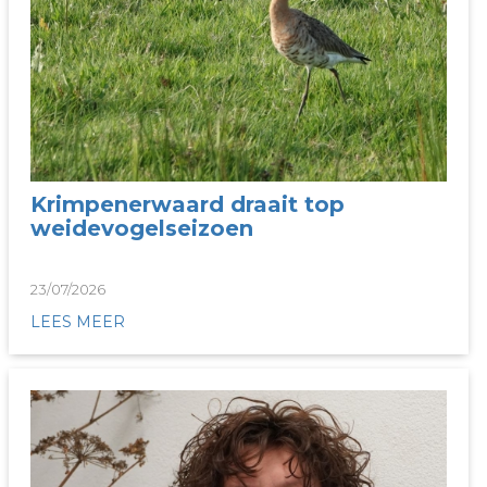
Krimpenerwaard draait top
weidevogelseizoen
23/07/2026
LEES MEER