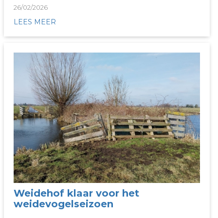
26/02/2026
LEES MEER
Weidehof klaar voor het
weidevogelseizoen