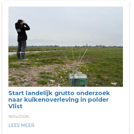
Start landelijk grutto onderzoek
naar kuikenoverleving in polder
Vlist
16/04/2026
LEES MEER