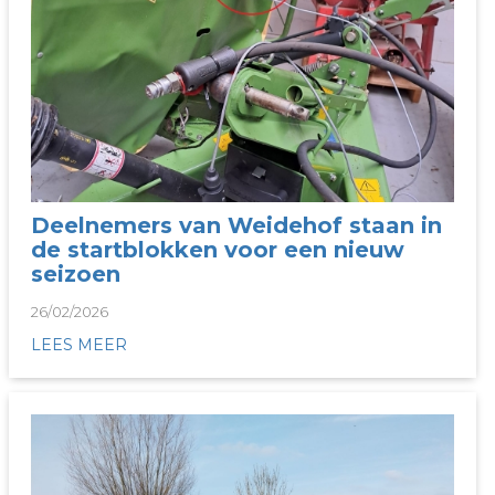
Deelnemers van Weidehof staan in
de startblokken voor een nieuw
seizoen
26/02/2026
LEES MEER