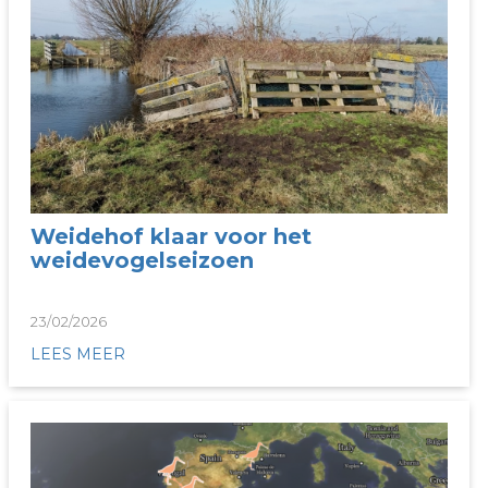
Weidehof klaar voor het
weidevogelseizoen
23/02/2026
LEES MEER