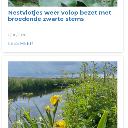
Nestvlotjes weer volop bezet met
broedende zwarte sterns
11/06/2026
LEES MEER