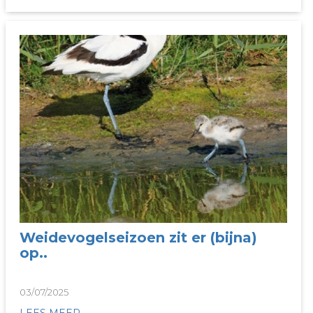
Weidevogelseizoen zit er (bijna)
op..
03/07/2025
LEES MEER