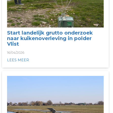
Start landelijk grutto onderzoek
naar kuikenoverleving in polder
Vlist
16/04/2026
LEES MEER