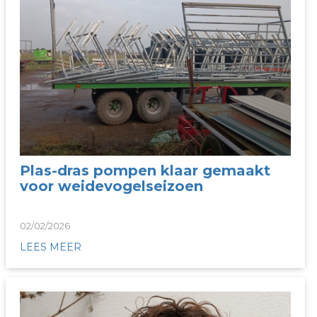
Plas-dras pompen klaar gemaakt
voor weidevogelseizoen
02/02/2026
LEES MEER