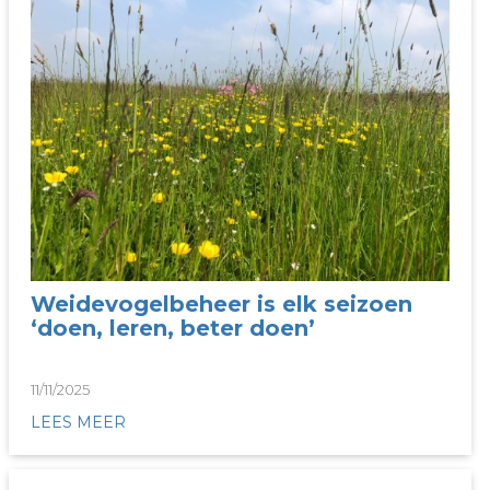
Weidevogelbeheer is elk seizoen
‘doen, leren, beter doen’
11/11/2025
LEES MEER