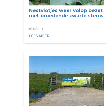
Nestvlotjes weer volop bezet
met broedende zwarte sterns
11/06/2026
LEES MEER