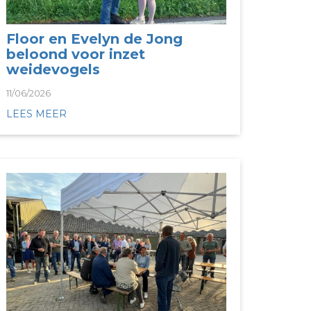
Floor en Evelyn de Jong
beloond voor inzet
weidevogels
11/06/2026
LEES MEER