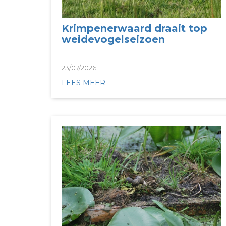
Krimpenerwaard draait top
weidevogelseizoen
23/07/2026
LEES MEER