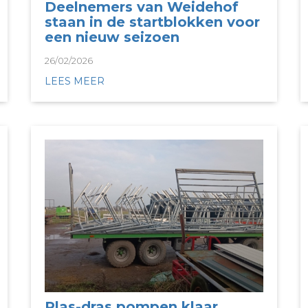
Deelnemers van Weidehof
staan in de startblokken voor
een nieuw seizoen
26/02/2026
LEES MEER
Plas-dras pompen klaar