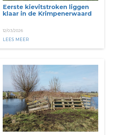
Eerste kievitstroken liggen
klaar in de Krimpenerwaard
12/03/2026
LEES MEER