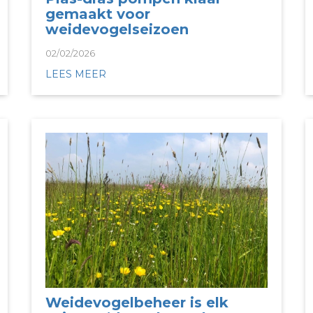
gemaakt voor
weidevogelseizoen
02/02/2026
LEES MEER
Weidevogelbeheer is elk