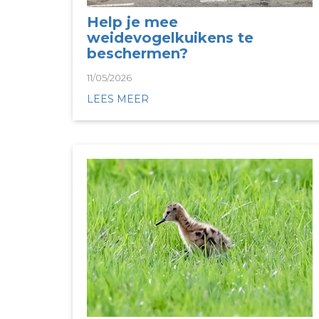
Help je mee
weidevogelkuikens te
beschermen?
11/05/2026
LEES MEER