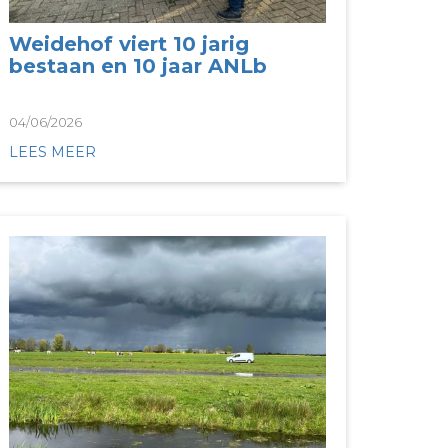
Weidehof viert 10 jarig
bestaan en 10 jaar ANLb
04/06/2026
LEES MEER