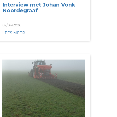
Interview met Johan Vonk
Noordegraaf
02/04/2026
LEES MEER