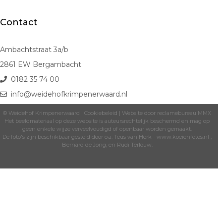
Contact
Ambachtstraat 3a/b
2861 EW Bergambacht
0182 35 74 00
info@weidehofkrimpenerwaard.nl
© Weidehof Krimpenerwaard |
Cookiebeleid
| Website door
reclamebureau MMX
Het beeldmateriaal op deze website is auteursrechtelijk beschermd en mag op
geen enkele wijze verveelvoudigd of openbaar worden gemaakt.
De foto's zijn beschikbaar gesteld door o.a. Teus van Herk -
www.koeienfotos.nl
,
Bernard de Jong, en Rudi Terlouw.